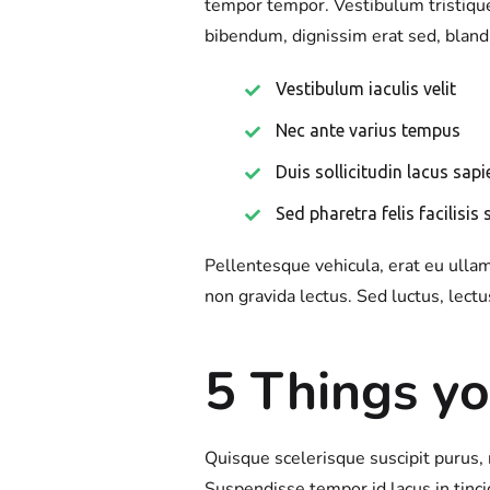
tempor tempor. Vestibulum tristiqu
bibendum, dignissim erat sed, blandi
Vestibulum iaculis velit
Nec ante varius tempus
Duis sollicitudin lacus sapi
Sed pharetra felis facilisis 
Pellentesque vehicula, erat eu ullam
non gravida lectus. Sed luctus, lec
5 Things yo
Quisque scelerisque suscipit purus, 
Suspendisse tempor id lacus in tinci