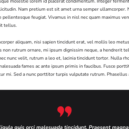
tesque molestie lorem id placerat condimentum. Integer ferme
llicitudin. Nam pretium est sit amet urna semper ullamcorper. N
e pellentesque feugiat. Vivamus in nisl nec quam maximus ve
t tellus.
corper aliquam, nisi sapien tincidunt erat, vel mollis leo metus
us non rutrum ornare, mi ipsum dignissim neque, a hendrerit tel
nunc velit, rutrum a leo et, lacinia tincidunt tortor. Nulla rhonc
lesuada fames ac ante ipsum primis in faucibus. Fusce porttito
ur mi. Sed a nunc porttitor turpis vulputate rutrum. Phasellus a
ligula quis orci malesuada tincidunt. Praesent magna