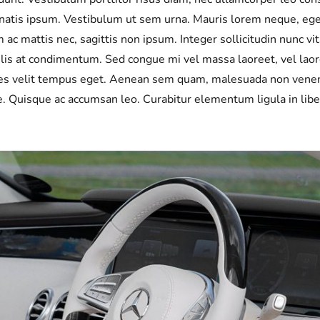
enatis ipsum. Vestibulum ut sem urna. Mauris lorem neque, eges
 ac mattis nec, sagittis non ipsum. Integer sollicitudin nunc vita
is at condimentum. Sed congue mi vel massa laoreet, vel laoree
ales velit tempus eget. Aenean sem quam, malesuada non venen
e. Quisque ac accumsan leo. Curabitur elementum ligula in libe