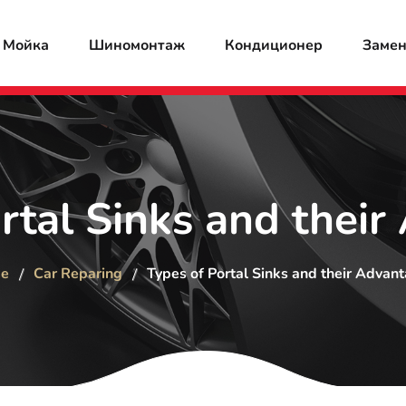
Мойка
Шиномонтаж
Кондиционер
Замен
rtal Sinks and thei
e
Car Reparing
Types of Portal Sinks and their Advan