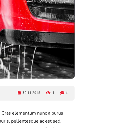
30.11.2018
1
4
is. Cras elementum nunc a purus
auris, pellentesque ac est sed,