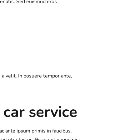
nenatis. Sed euismod eros
 a velit. In posuere tempor ante,
car service
c ante ipsum primis in faucibus.
sectetur luctus. Praesent neque nisi,