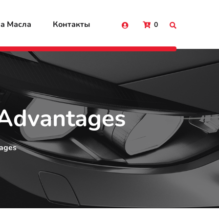
а Масла
Контакты
0
r Advantages
tages