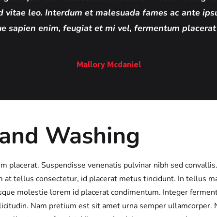
d vitae leo. Interdum et malesuada fames ac ante ipsu
e sapien enim, feugiat et mi vel, fermentum placerat 
Mallory Mcdaniel
e and Washing
ulum placerat. Suspendisse venenatis pulvinar nibh sed convall
m at tellus consectetur, id placerat metus tincidunt. In tellus m
tesque molestie lorem id placerat condimentum. Integer ferme
llicitudin. Nam pretium est sit amet urna semper ullamcorper. N