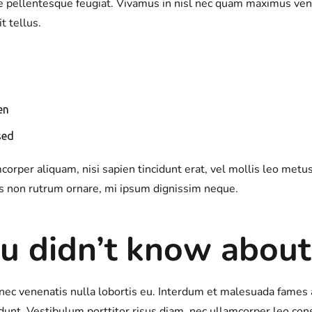
e pellentesque feugiat. Vivamus in nisl nec quam maximus ve
t tellus.
en
sed
corper aliquam, nisi sapien tincidunt erat, vel mollis leo metus
tus non rutrum ornare, mi ipsum dignissim neque.
u didn’t know about 
nec venenatis nulla lobortis eu. Interdum et malesuada fames a
dunt. Vestibulum porttitor risus diam, nec ullamcorper leo con