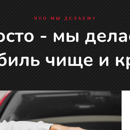
ЧТО МЫ ДЕЛАЕМ?
осто - мы дел
биль чище и к