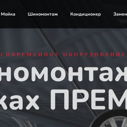
Мойка
Шиномонтаж
Кондиционер
Замен
НОЕ ОБОРУДОВАНИЕ
СОВРЕМЕННОЕ ОБОРУДОВАНИЕ
номонтаж
 автомойка и сушк
нках ПРЕ
Записаться сейчас