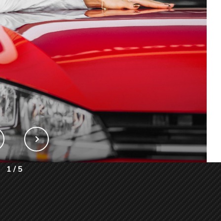
1
/
5