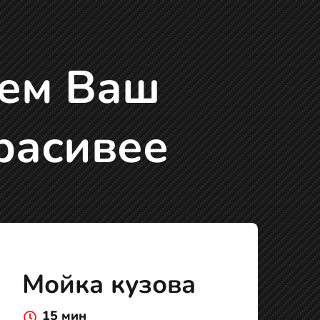
аем Ваш
расивее
Мойка кузова
15 мин