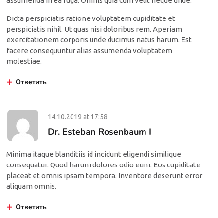
assumenda in ea fuga. Omnis quia cum velit neque unde.
Dicta perspiciatis ratione voluptatem cupiditate et
perspiciatis nihil. Ut quas nisi doloribus rem. Aperiam
exercitationem corporis unde ducimus natus harum. Est
facere consequuntur alias assumenda voluptatem
molestiae.
Ответить
14.10.2019
at
17:58
Dr. Esteban Rosenbaum I
Minima itaque blanditiis id incidunt eligendi similique
consequatur. Quod harum dolores odio eum. Eos cupiditate
placeat et omnis ipsam tempora. Inventore deserunt error
aliquam omnis.
Ответить