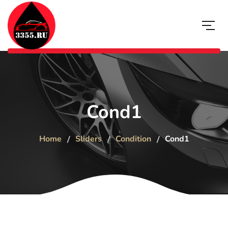
Cond1
Home
Sliders
Condition
Cond1